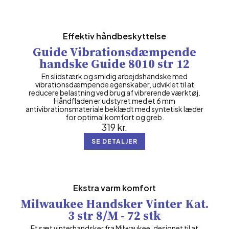
Effektiv håndbeskyttelse
Guide Vibrationsdæmpende
handske Guide 8010 str 12
En slidstærk og smidig arbejdshandske med
vibrationsdæmpende egenskaber, udviklet til at
reducere belastning ved brug af vibrerende værktøj.
Håndfladen er udstyret med et 6 mm
antivibrationsmateriale beklædt med syntetisk læder
for optimal komfort og greb.
319
kr.
SE DETALJER
Ekstra varm komfort
Milwaukee Handsker Vinter Kat.
3 str 8/M - 72 stk
Et sæt vinterhandsker fra Milwaukee, designet til at