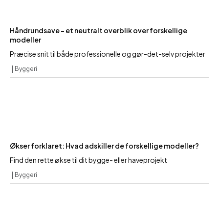
Håndrundsave – et neutralt overblik over forskellige
modeller
Præcise snit til både professionelle og gør-det-selv projekter
Byggeri
Økser forklaret: Hvad adskiller de forskellige modeller?
Find den rette økse til dit bygge- eller haveprojekt
Byggeri