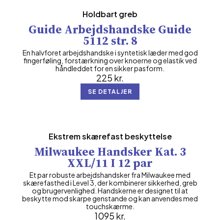
Holdbart greb
Guide Arbejdshandske Guide
5112 str. 8
En halvforet arbejdshandske i syntetisk læder med god
fingerføling, forstærkning over knoerne og elastik ved
håndleddet for en sikker pasform.
225
kr.
SE DETALJER
Ekstrem skærefast beskyttelse
Milwaukee Handsker Kat. 3
XXL/11 I 12 par
Et par robuste arbejdshandsker fra Milwaukee med
skærefasthed i Level 3, der kombinerer sikkerhed, greb
og brugervenlighed. Handskerne er designet til at
beskytte mod skarpe genstande og kan anvendes med
touchskærme.
1095
kr.