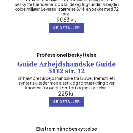
beskytte hænderne mod kulde og fugt under arbejde i
kolde miljøer. Leveres i størrelse 8/M i en pakke med 72
stk.
9063
kr.
SE DETALJER
Professionel beskyttelse
Guide Arbejdshandske Guide
5112 str. 12
En halvforet arbejdshandske fra Guide, fremstillet i
syntetisk læder med elastik og forstærkning over
knoerne for øget komfort og beskyttelse.
225
kr.
SE DETALJER
Ekstrem håndbeskyttelse