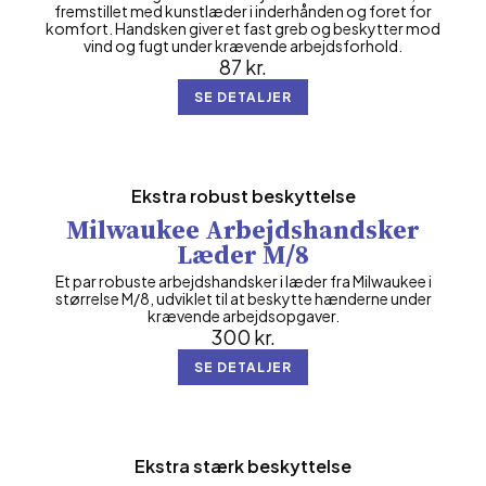
fremstillet med kunstlæder i inderhånden og foret for
komfort. Handsken giver et fast greb og beskytter mod
vind og fugt under krævende arbejdsforhold.
87
kr.
SE DETALJER
Ekstra robust beskyttelse
Milwaukee Arbejdshandsker
Læder M/8
Et par robuste arbejdshandsker i læder fra Milwaukee i
størrelse M/8, udviklet til at beskytte hænderne under
krævende arbejdsopgaver.
300
kr.
SE DETALJER
Ekstra stærk beskyttelse