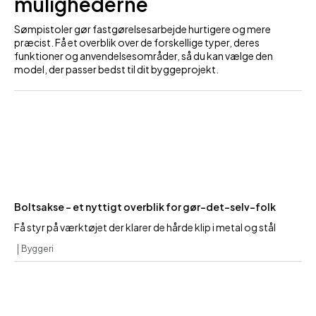
mulighederne
Sømpistoler gør fastgørelsesarbejde hurtigere og mere
præcist. Få et overblik over de forskellige typer, deres
funktioner og anvendelsesområder, så du kan vælge den
model, der passer bedst til dit byggeprojekt.
Boltsakse – et nyttigt overblik for gør-det-selv-folk
Få styr på værktøjet der klarer de hårde klip i metal og stål
Byggeri