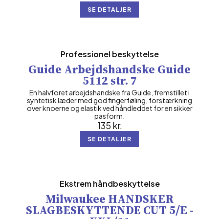
SE DETALJER
Professionel beskyttelse
Guide Arbejdshandske Guide
5112 str. 7
En halvforet arbejdshandske fra Guide, fremstillet i
syntetisk læder med god fingerføling, forstærkning
over knoerne og elastik ved håndleddet for en sikker
pasform.
135
kr.
SE DETALJER
Ekstrem håndbeskyttelse
Milwaukee HANDSKER
SLAGBESKYTTENDE CUT 5/E -