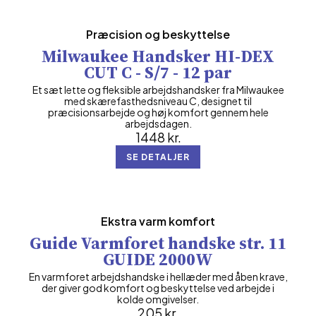
Præcision og beskyttelse
Milwaukee Handsker HI-DEX
CUT C - S/7 - 12 par
Et sæt lette og fleksible arbejdshandsker fra Milwaukee
med skærefasthedsniveau C, designet til
præcisionsarbejde og høj komfort gennem hele
arbejdsdagen.
1448
kr.
SE DETALJER
Ekstra varm komfort
Guide Varmforet handske str. 11
GUIDE 2000W
En varmforet arbejdshandske i hellæder med åben krave,
der giver god komfort og beskyttelse ved arbejde i
kolde omgivelser.
205
kr.