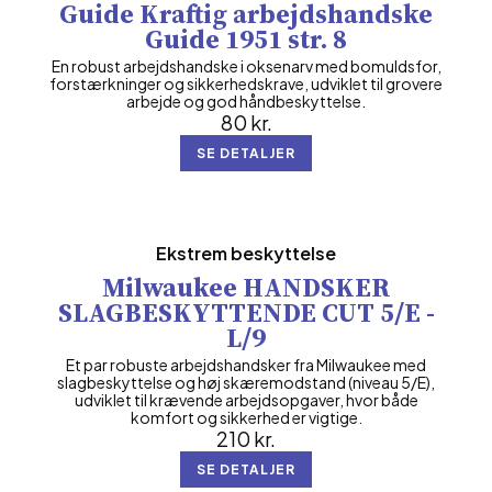
Guide Kraftig arbejdshandske
Guide 1951 str. 8
En robust arbejdshandske i oksenarv med bomuldsfor,
forstærkninger og sikkerhedskrave, udviklet til grovere
arbejde og god håndbeskyttelse.
80
kr.
SE DETALJER
Ekstrem beskyttelse
Milwaukee HANDSKER
SLAGBESKYTTENDE CUT 5/E -
L/9
Et par robuste arbejdshandsker fra Milwaukee med
slagbeskyttelse og høj skæremodstand (niveau 5/E),
udviklet til krævende arbejdsopgaver, hvor både
komfort og sikkerhed er vigtige.
210
kr.
SE DETALJER