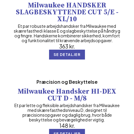
Milwaukee HANDSKER
SLAGBESKYTTENDE CUT 5/E -
XL/10
Et par robuste arbejdshandsker fra Milwaukee med
skærefasthed i klasse E og slagbeskyttelse på håndryg
og fingre. Handskerne kombinerer sikkerhed, komfort
og funktionalitet til krævende arbejdsopgaver.
363
kr.
SE DETALJER
Præcision og Beskyttelse
Milwaukee Handsker HI-DEX
CUT D - M/8
Et par lette og fleksible arbejdshandsker fra Milwaukee
med skærefasthedsniveau D, designet til
præcisionsopgaver og daglig brug, hvor både
beskyttelse og bevægelighed er vigtig.
148
kr.
SE DETALJER