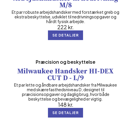
M/8
Et par robuste arbejdshandsker med forstærket greb og
ekstra beskyttelse, udviklet til nedrivningsopgaver og
hårdt fysisk arbejde.
222
kr.
SE DETALJER
Præcision og beskyttelse
Milwaukee Handsker HI-DEX
CUT D - L/9
Et par lette og åndbare arbejdshandsker fra Milwaukee
med skærefasthedsniveau D, designet til
præcisionsopgaver og daglig brug, hvor både
beskyttelse og bevægelighed er vigtig.
148
kr.
SE DETALJER