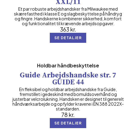
XXL/11
Et par robuste arbejdshandsker fra Milwaukee med
skærefasthed i klasse E og slagbeskyttelse på håndryg
og fingre. Handskerne kombinerer sikkerhed, komfort
og funktionalitet til krævende arbejdsopgaver.
363
kr.
SE DETALJER
Holdbar håndbeskyttelse
Guide Arbejdshandske str. 7
GUIDE 44
En fleksibel og holdbar arbejdshandske fra Guide,
fremstillet i gedeskind med bomuldsoverhånd og
justerbar velcrolukning. Handsken er designet til generelt
håndværksarbejde og opfylder kravene i EN 388 2022X-
standarden.
78
kr.
SE DETALJER