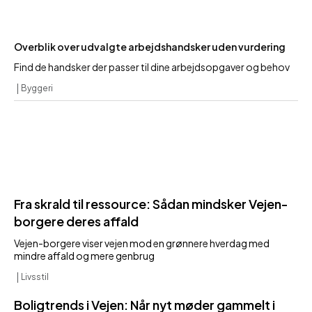
Overblik over udvalgte arbejdshandsker uden vurdering
Find de handsker der passer til dine arbejdsopgaver og behov
Byggeri
Fra skrald til ressource: Sådan mindsker Vejen-
borgere deres affald
Vejen-borgere viser vejen mod en grønnere hverdag med
mindre affald og mere genbrug
Livsstil
Boligtrends i Vejen: Når nyt møder gammelt i