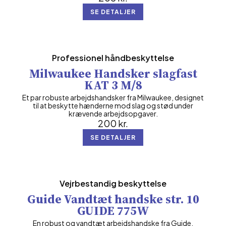
SE DETALJER
Professionel håndbeskyttelse
Milwaukee Handsker slagfast
KAT 3 M/8
Et par robuste arbejdshandsker fra Milwaukee, designet
til at beskytte hænderne mod slag og stød under
krævende arbejdsopgaver.
200
kr.
SE DETALJER
Vejrbestandig beskyttelse
Guide Vandtæt handske str. 10
GUIDE 775W
En robust og vandtæt arbejdshandske fra Guide,