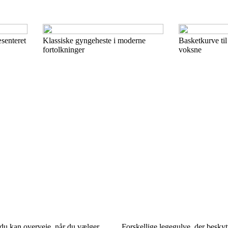
senteret
Klassiske gyngeheste i moderne
Basketkurve ti
fortolkninger
voksne
du kan overveje, når du vælger
Forskellige legegulve, der besky