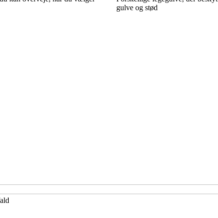
gulve og stød
fald