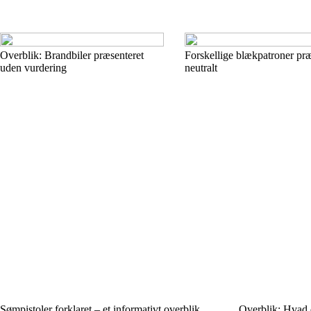
Overblik: Brandbiler præsenteret
Forskellige blækpatroner præ
uden vurdering
neutralt
Sømpistoler forklaret – et informativt overblik
Overblik: Hvad 