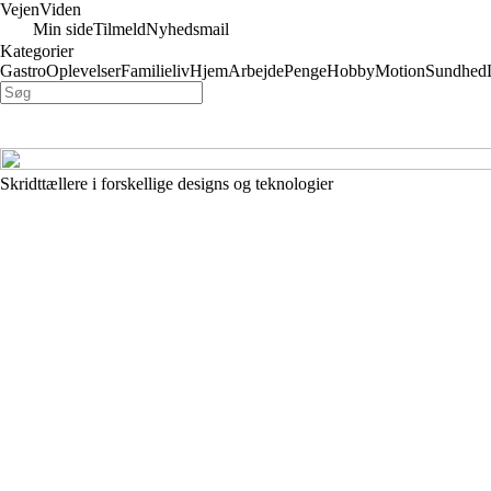
VejenViden
Min side
Tilmeld
Nyhedsmail
Kategorier
Gastro
Oplevelser
Familieliv
Hjem
Arbejde
Penge
Hobby
Motion
Sundhed
Skridttællere i forskellige designs og teknologier