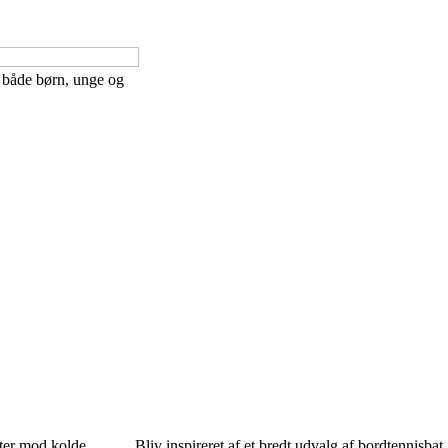
l både børn, unge og
tter mod kolde
Bliv inspireret af et bredt udvalg af bordtennisbat