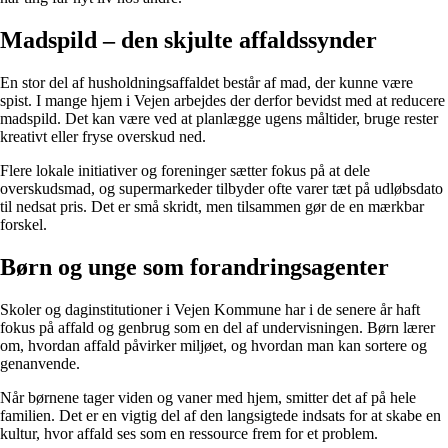
Madspild – den skjulte affaldssynder
En stor del af husholdningsaffaldet består af mad, der kunne være
spist. I mange hjem i Vejen arbejdes der derfor bevidst med at reducere
madspild. Det kan være ved at planlægge ugens måltider, bruge rester
kreativt eller fryse overskud ned.
Flere lokale initiativer og foreninger sætter fokus på at dele
overskudsmad, og supermarkeder tilbyder ofte varer tæt på udløbsdato
til nedsat pris. Det er små skridt, men tilsammen gør de en mærkbar
forskel.
Børn og unge som forandringsagenter
Skoler og daginstitutioner i Vejen Kommune har i de senere år haft
fokus på affald og genbrug som en del af undervisningen. Børn lærer
om, hvordan affald påvirker miljøet, og hvordan man kan sortere og
genanvende.
Når børnene tager viden og vaner med hjem, smitter det af på hele
familien. Det er en vigtig del af den langsigtede indsats for at skabe en
kultur, hvor affald ses som en ressource frem for et problem.