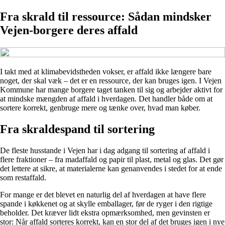
Fra skrald til ressource: Sådan mindsker
Vejen-borgere deres affald
I takt med at klimabevidstheden vokser, er affald ikke længere bare
noget, der skal væk – det er en ressource, der kan bruges igen. I Vejen
Kommune har mange borgere taget tanken til sig og arbejder aktivt for
at mindske mængden af affald i hverdagen. Det handler både om at
sortere korrekt, genbruge mere og tænke over, hvad man køber.
Fra skraldespand til sortering
De fleste husstande i Vejen har i dag adgang til sortering af affald i
flere fraktioner – fra madaffald og papir til plast, metal og glas. Det gør
det lettere at sikre, at materialerne kan genanvendes i stedet for at ende
som restaffald.
For mange er det blevet en naturlig del af hverdagen at have flere
spande i køkkenet og at skylle emballager, før de ryger i den rigtige
beholder. Det kræver lidt ekstra opmærksomhed, men gevinsten er
stor: Når affald sorteres korrekt, kan en stor del af det bruges igen i nye