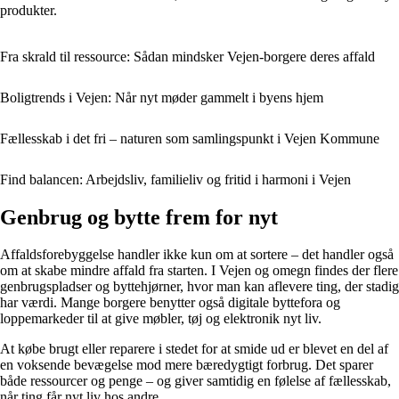
produkter.
Fra skrald til ressource: Sådan mindsker Vejen-borgere deres affald
Boligtrends i Vejen: Når nyt møder gammelt i byens hjem
Fællesskab i det fri – naturen som samlingspunkt i Vejen Kommune
Find balancen: Arbejdsliv, familieliv og fritid i harmoni i Vejen
Genbrug og bytte frem for nyt
Affaldsforebyggelse handler ikke kun om at sortere – det handler også
om at skabe mindre affald fra starten. I Vejen og omegn findes der flere
genbrugspladser og byttehjørner, hvor man kan aflevere ting, der stadig
har værdi. Mange borgere benytter også digitale byttefora og
loppemarkeder til at give møbler, tøj og elektronik nyt liv.
At købe brugt eller reparere i stedet for at smide ud er blevet en del af
en voksende bevægelse mod mere bæredygtigt forbrug. Det sparer
både ressourcer og penge – og giver samtidig en følelse af fællesskab,
når ting får nyt liv hos andre.