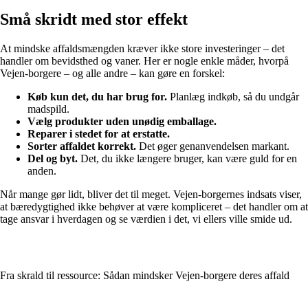
Små skridt med stor effekt
At mindske affaldsmængden kræver ikke store investeringer – det
handler om bevidsthed og vaner. Her er nogle enkle måder, hvorpå
Vejen-borgere – og alle andre – kan gøre en forskel:
Køb kun det, du har brug for.
Planlæg indkøb, så du undgår
madspild.
Vælg produkter uden unødig emballage.
Reparer i stedet for at erstatte.
Sorter affaldet korrekt.
Det øger genanvendelsen markant.
Del og byt.
Det, du ikke længere bruger, kan være guld for en
anden.
Når mange gør lidt, bliver det til meget. Vejen-borgernes indsats viser,
at bæredygtighed ikke behøver at være kompliceret – det handler om at
tage ansvar i hverdagen og se værdien i det, vi ellers ville smide ud.
Fra skrald til ressource: Sådan mindsker Vejen-borgere deres affald