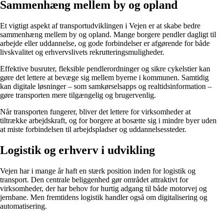
Sammenhæng mellem by og opland
Et vigtigt aspekt af transportudviklingen i Vejen er at skabe bedre
sammenhæng mellem by og opland. Mange borgere pendler dagligt til
arbejde eller uddannelse, og gode forbindelser er afgørende for både
livskvalitet og erhvervslivets rekrutteringsmuligheder.
Effektive busruter, fleksible pendlerordninger og sikre cykelstier kan
gøre det lettere at bevæge sig mellem byerne i kommunen. Samtidig
kan digitale løsninger – som samkørselsapps og realtidsinformation –
gøre transporten mere tilgængelig og brugervenlig.
Når transporten fungerer, bliver det lettere for virksomheder at
tiltrække arbejdskraft, og for borgere at bosætte sig i mindre byer uden
at miste forbindelsen til arbejdspladser og uddannelsessteder.
Logistik og erhverv i udvikling
Vejen har i mange år haft en stærk position inden for logistik og
transport. Den centrale beliggenhed gør området attraktivt for
virksomheder, der har behov for hurtig adgang til både motorvej og
jernbane. Men fremtidens logistik handler også om digitalisering og
automatisering.