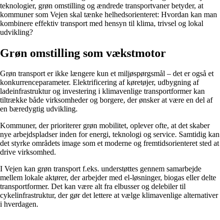
teknologier, grøn omstilling og ændrede transportvaner betyder, at
kommuner som Vejen skal tænke helhedsorienteret: Hvordan kan man
kombinere effektiv transport med hensyn til klima, trivsel og lokal
udvikling?
Grøn omstilling som vækstmotor
Grøn transport er ikke længere kun et miljøspørgsmål – det er også et
konkurrenceparameter. Elektrificering af køretøjer, udbygning af
ladeinfrastruktur og investering i klimavenlige transportformer kan
tiltrække både virksomheder og borgere, der ønsker at være en del af
en bæredygtig udvikling.
Kommuner, der prioriterer grøn mobilitet, oplever ofte, at det skaber
nye arbejdspladser inden for energi, teknologi og service. Samtidig kan
det styrke områdets image som et moderne og fremtidsorienteret sted at
drive virksomhed.
I Vejen kan grøn transport f.eks. understøttes gennem samarbejde
mellem lokale aktører, der arbejder med el-løsninger, biogas eller delte
transportformer. Det kan være alt fra elbusser og delebiler til
cykelinfrastruktur, der gør det lettere at vælge klimavenlige alternativer
i hverdagen.