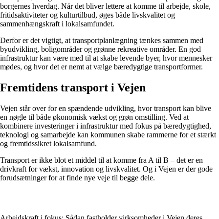
borgernes hverdag. Når det bliver lettere at komme til arbejde, skole,
fritidsaktiviteter og kulturtilbud, øges både livskvalitet og
sammenhængskraft i lokalsamfundet.
Derfor er det vigtigt, at transportplanlægning tænkes sammen med
byudvikling, boligområder og grønne rekreative områder. En god
infrastruktur kan være med til at skabe levende byer, hvor mennesker
mødes, og hvor det er nemt at vælge bæredygtige transportformer.
Fremtidens transport i Vejen
Vejen står over for en spændende udvikling, hvor transport kan blive
en nøgle til både økonomisk vækst og grøn omstilling. Ved at
kombinere investeringer i infrastruktur med fokus på bæredygtighed,
teknologi og samarbejde kan kommunen skabe rammerne for et stærkt
og fremtidssikret lokalsamfund.
Transport er ikke blot et middel til at komme fra A til B – det er en
drivkraft for vækst, innovation og livskvalitet. Og i Vejen er der gode
forudsætninger for at finde nye veje til begge dele.
Arbejdskraft i fokus: Sådan fastholder virksomheder i Vejen deres