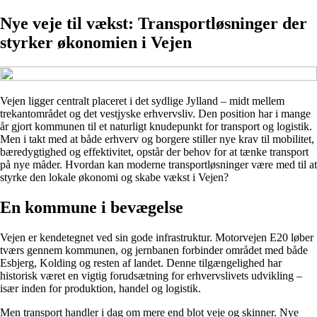
Nye veje til vækst: Transportløsninger der
styrker økonomien i Vejen
Vejen ligger centralt placeret i det sydlige Jylland – midt mellem
trekantområdet og det vestjyske erhvervsliv. Den position har i mange
år gjort kommunen til et naturligt knudepunkt for transport og logistik.
Men i takt med at både erhverv og borgere stiller nye krav til mobilitet,
bæredygtighed og effektivitet, opstår der behov for at tænke transport
på nye måder. Hvordan kan moderne transportløsninger være med til at
styrke den lokale økonomi og skabe vækst i Vejen?
En kommune i bevægelse
Vejen er kendetegnet ved sin gode infrastruktur. Motorvejen E20 løber
tværs gennem kommunen, og jernbanen forbinder området med både
Esbjerg, Kolding og resten af landet. Denne tilgængelighed har
historisk været en vigtig forudsætning for erhvervslivets udvikling –
især inden for produktion, handel og logistik.
Men transport handler i dag om mere end blot veje og skinner. Nye