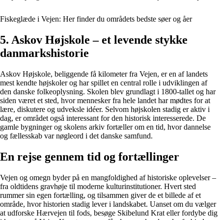
Fiskeglæde i Vejen: Her finder du områdets bedste søer og åer
5. Askov Højskole – et levende stykke
danmarkshistorie
Askov Højskole, beliggende få kilometer fra Vejen, er en af landets
mest kendte højskoler og har spillet en central rolle i udviklingen af
den danske folkeoplysning. Skolen blev grundlagt i 1800-tallet og har
siden været et sted, hvor mennesker fra hele landet har mødtes for at
lære, diskutere og udveksle idéer. Selvom højskolen stadig er aktiv i
dag, er området også interessant for den historisk interesserede. De
gamle bygninger og skolens arkiv fortæller om en tid, hvor dannelse
og fællesskab var nøgleord i det danske samfund.
En rejse gennem tid og fortællinger
Vejen og omegn byder på en mangfoldighed af historiske oplevelser –
fra oldtidens gravhøje til moderne kulturinstitutioner. Hvert sted
rummer sin egen fortælling, og tilsammen giver de et billede af et
område, hvor historien stadig lever i landskabet. Uanset om du vælger
at udforske Hærvejen til fods, besøge Skibelund Krat eller fordybe dig