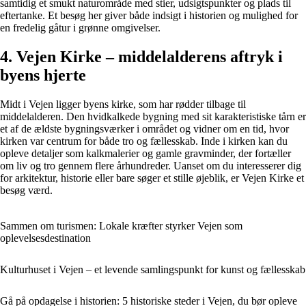
samtidig et smukt naturområde med stier, udsigtspunkter og plads til
eftertanke. Et besøg her giver både indsigt i historien og mulighed for
en fredelig gåtur i grønne omgivelser.
4. Vejen Kirke – middelalderens aftryk i
byens hjerte
Midt i Vejen ligger byens kirke, som har rødder tilbage til
middelalderen. Den hvidkalkede bygning med sit karakteristiske tårn er
et af de ældste bygningsværker i området og vidner om en tid, hvor
kirken var centrum for både tro og fællesskab. Inde i kirken kan du
opleve detaljer som kalkmalerier og gamle gravminder, der fortæller
om liv og tro gennem flere århundreder. Uanset om du interesserer dig
for arkitektur, historie eller bare søger et stille øjeblik, er Vejen Kirke et
besøg værd.
Sammen om turismen: Lokale kræfter styrker Vejen som
oplevelsesdestination
Kulturhuset i Vejen – et levende samlingspunkt for kunst og fællesskab
Gå på opdagelse i historien: 5 historiske steder i Vejen, du bør opleve