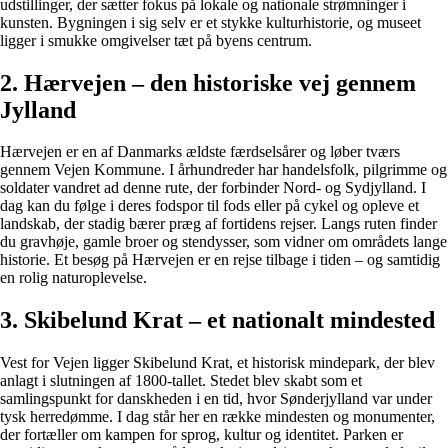
udstillinger, der sætter fokus på lokale og nationale strømninger i
kunsten. Bygningen i sig selv er et stykke kulturhistorie, og museet
ligger i smukke omgivelser tæt på byens centrum.
2. Hærvejen – den historiske vej gennem
Jylland
Hærvejen er en af Danmarks ældste færdselsårer og løber tværs
gennem Vejen Kommune. I århundreder har handelsfolk, pilgrimme og
soldater vandret ad denne rute, der forbinder Nord- og Sydjylland. I
dag kan du følge i deres fodspor til fods eller på cykel og opleve et
landskab, der stadig bærer præg af fortidens rejser. Langs ruten finder
du gravhøje, gamle broer og stendysser, som vidner om områdets lange
historie. Et besøg på Hærvejen er en rejse tilbage i tiden – og samtidig
en rolig naturoplevelse.
3. Skibelund Krat – et nationalt mindested
Vest for Vejen ligger Skibelund Krat, et historisk mindepark, der blev
anlagt i slutningen af 1800-tallet. Stedet blev skabt som et
samlingspunkt for danskheden i en tid, hvor Sønderjylland var under
tysk herredømme. I dag står her en række mindesten og monumenter,
der fortæller om kampen for sprog, kultur og identitet. Parken er