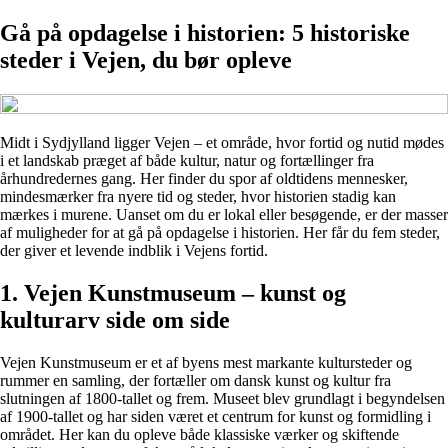
Gå på opdagelse i historien: 5 historiske
steder i Vejen, du bør opleve
Midt i Sydjylland ligger Vejen – et område, hvor fortid og nutid mødes
i et landskab præget af både kultur, natur og fortællinger fra
århundredernes gang. Her finder du spor af oldtidens mennesker,
mindesmærker fra nyere tid og steder, hvor historien stadig kan
mærkes i murene. Uanset om du er lokal eller besøgende, er der masser
af muligheder for at gå på opdagelse i historien. Her får du fem steder,
der giver et levende indblik i Vejens fortid.
1. Vejen Kunstmuseum – kunst og
kulturarv side om side
Vejen Kunstmuseum er et af byens mest markante kultursteder og
rummer en samling, der fortæller om dansk kunst og kultur fra
slutningen af 1800-tallet og frem. Museet blev grundlagt i begyndelsen
af 1900-tallet og har siden været et centrum for kunst og formidling i
området. Her kan du opleve både klassiske værker og skiftende